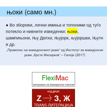
њоки (само мн.)
● Во зборови, лични имиња и топоними од туѓо
потекло и нивните изведенки:
њоки
,
шампињони, Њу Делхи, Њујорк, њујоршки, Њутн
и др.
„Правопис на македонскиот јазик“ од Институт за македонски
јазик „Крсте Мисирков“ – Скопје (2017)
Flexi
Mac
менување на македонски глаголи