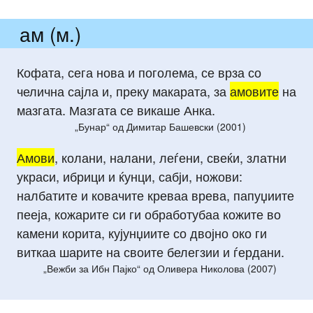
ам (м.)
Кофата, сега нова и поголема, се врза со
челична сајла и, преку макарата, за
амовите
на
мазгата. Мазгата се викаше Анка.
„Бунар“ од Димитар Башевски (2001)
Амови
, колани, налани, леѓени, свеќи, златни
украси, ибрици и ќунци, сабји, ножови:
налбатите и ковачите креваа врева, папуџиите
пееја, кожарите си ги обработубаа кожите во
камени корита, кујунџиите со двојно око ги
виткаа шарите на своите белегзии и ѓердани.
„Вежби за Ибн Пајко“ од Оливера Николова (2007)